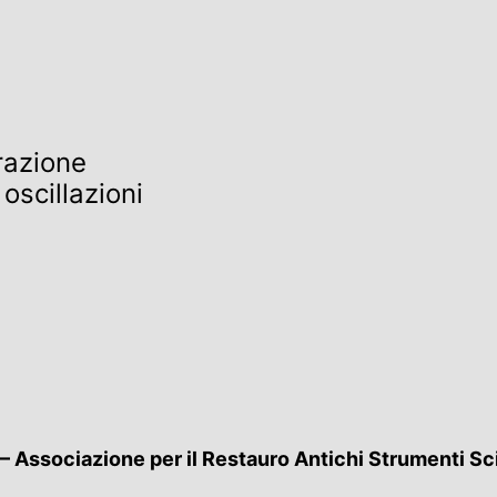
e
razione
 oscillazioni
– Associazione per il Restauro Antichi Strumenti Sci